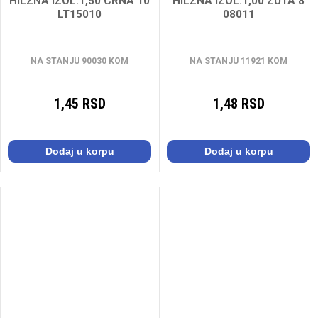
HILZNA IZOL.1,50 CRNA 10
HILZNA IZOL.1,00 ZUTA 8
LT15010
08011
NA STANJU 90030 KOM
NA STANJU 11921 KOM
1,45 RSD
1,48 RSD
Dodaj u korpu
Dodaj u korpu