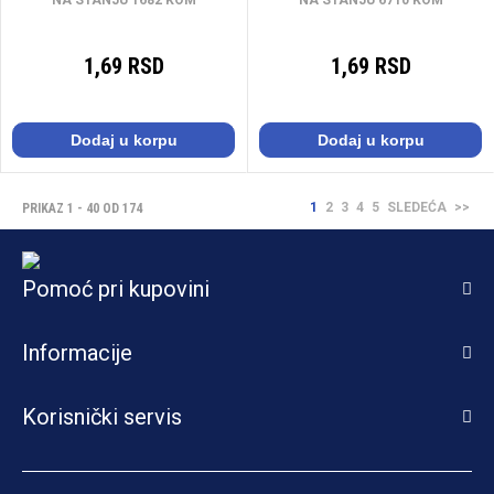
NA STANJU 1682 KOM
NA STANJU 6710 KOM
1,69 RSD
1,69 RSD
Dodaj u korpu
Dodaj u korpu
1
2
3
4
5
SLEDEĆA
>>
PRIKAZ 1 - 40 OD 174
Pomoć pri kupovini
Informacije
Korisnički servis