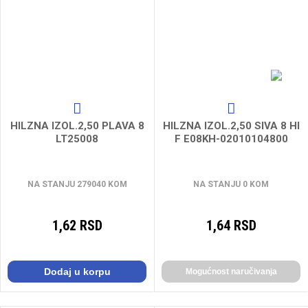
HILZNA IZOL.2,50 PLAVA 8
HILZNA IZOL.2,50 SIVA 8 HI
LT25008
F E08KH-02010104800
NA STANJU 279040 KOM
NA STANJU 0 KOM
1,62 RSD
1,64 RSD
Dodaj u korpu
Mogućnost naručivanja