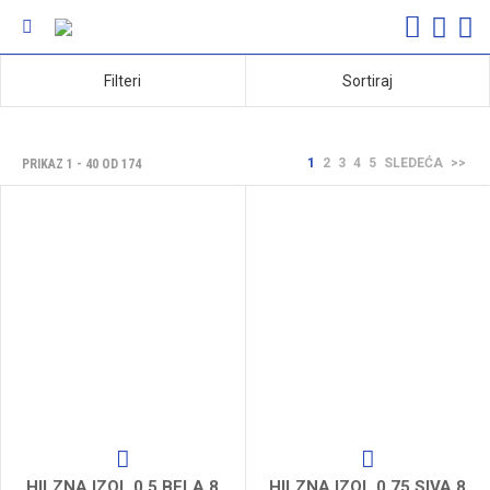
Filteri
Sortiraj
1
2
3
4
5
SLEDEĆA
>>
PRIKAZ 1 - 40 OD 174
HILZNA IZOL.0,5 BELA 8
HILZNA IZOL.0,75 SIVA 8