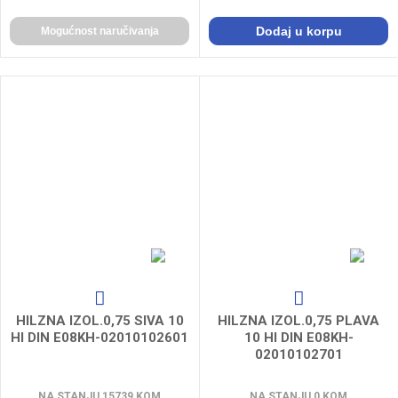
Dodaj u korpu
Mogućnost naručivanja
HILZNA IZOL.0,75 SIVA 10
HILZNA IZOL.0,75 PLAVA
HI DIN E08KH-02010102601
10 HI DIN E08KH-
02010102701
NA STANJU 15739 KOM
NA STANJU 0 KOM